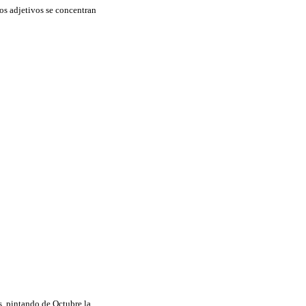
los adjetivos se concentran
s, pintando de Octubre la