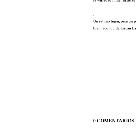
la variedad inmensa de su
Un sétimo lugar, para un 
bien reconocida
Causa L
0 COMENTARIOS