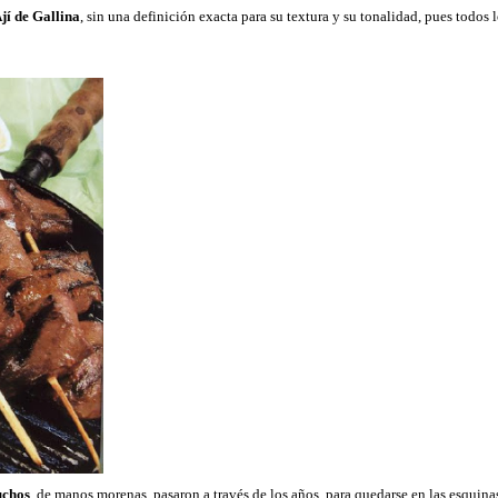
jí de Gallina
, sin una definición exacta para su textura y su tonalidad, pues todos 
uchos
, de manos morenas, pasaron a través de los años, para quedarse en las esquina