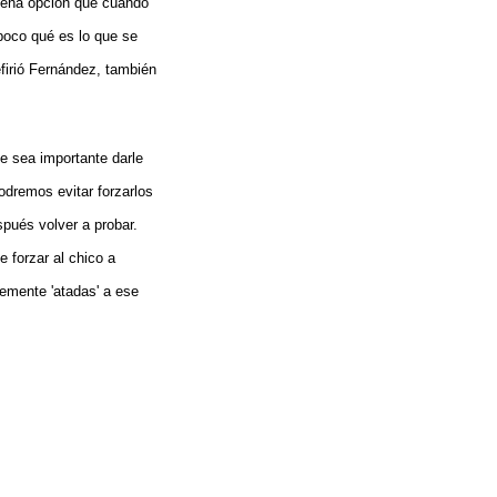
buena opción que cuando
 poco qué es lo que se
firió Fernández, también
e sea importante darle
odremos evitar forzarlos
pués volver a probar.
 forzar al chico a
emente 'atadas' a ese