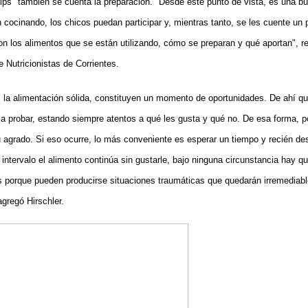
"tips" también se cuenta la preparación. "Desde este punto de vista, es una 
 cocinando, los chicos puedan participar y, mientras tanto, se les cuente un
on los alimentos que se están utilizando, cómo se preparan y qué aportan", re
e Nutricionistas de Corrientes.
es la alimentación sólida, constituyen un momento de oportunidades. De ahí qu
 a probar, estando siempre atentos a qué les gusta y qué no. De esa forma, p
 agrado. Si eso ocurre, lo más conveniente es esperar un tiempo y recién des
tervalo el alimento continúa sin gustarle, bajo ninguna circunstancia hay que
 porque pueden producirse situaciones traumáticas que quedarán irremediabl
agregó Hirschler.