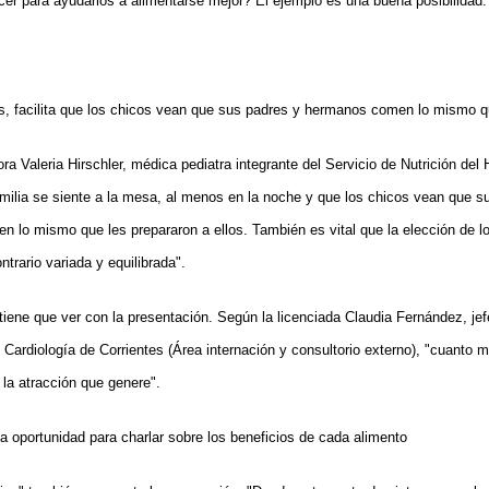
er para ayudarlos a alimentarse mejor? El ejemplo es una buena posibilidad.
, facilita que los chicos vean que sus padres y hermanos comen lo mismo q
ora Valeria Hirschler, médica pediatra integrante del Servicio de Nutrición del
amilia se siente a la mesa, al menos en la noche y que los chicos vean que s
lo mismo que les prepararon a ellos. También es vital que la elección de lo
ntrario variada y equilibrada".
iene que ver con la presentación. Según la licenciada Claudia Fernández, jef
e Cardiología de Corrientes (Área internación y consultorio externo), "cuanto má
 la atracción que genere".
a oportunidad para charlar sobre los beneficios de cada alimento