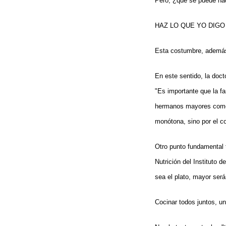
Pero, ¿qué se puede hac
HAZ LO QUE YO DIGO
Esta costumbre, además
En este sentido, la doct
"Es importante que la f
hermanos mayores comen 
monótona, sino por el co
Otro punto fundamental t
Nutrición del Instituto d
sea el plato, mayor será
Cocinar todos juntos, un