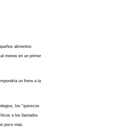
equeños alimentos
 -al menos en un primer
impondría un freno a la
olegios, los "quioscos
chicos a los llamados
 un poco más.