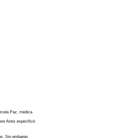
arcela Paz, médica
nos Aires especificó:
cos. Sin embargo