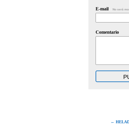
E-mail
No será mo
Comentario
← HELA