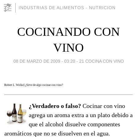
INDUSTRIAS DE ALIMENTOS - NUTRICION
COCINANDO CON
VINO
08 DE MARZO DE 2009 - 03:20
-
21 COCINA CON VINO
Robert L. Wolke] ¿Sirve de algo cocinar con vino?
¿Verdadero o falso?
Cocinar con vino
agrega un aroma extra a un plato debido a
que el alcohol disuelve componentes
aromáticos que no se disuelven en el agua.