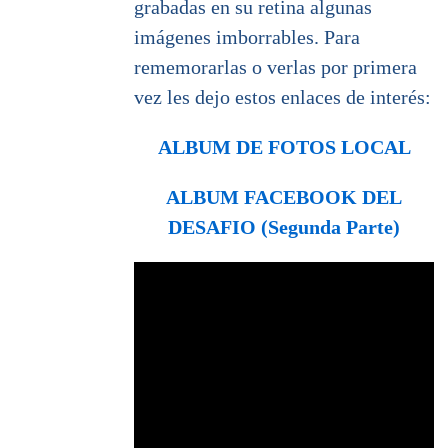
grabadas en su retina algunas
imágenes imborrables. Para
rememorarlas o verlas por primera
vez les dejo estos enlaces de interés:
ALBUM DE FOTOS LOCAL
ALBUM FACEBOOK DEL
DESAFIO (Segunda Parte)