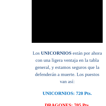
Los
UNICORNIOS
están por ahora
con una ligera ventaja en la tabla
general, y estamos seguros que la
defenderán a muerte. Los puestos
van así:
UNICORNIOS: 720 Pts.
DRAGONES: 705 Pts.