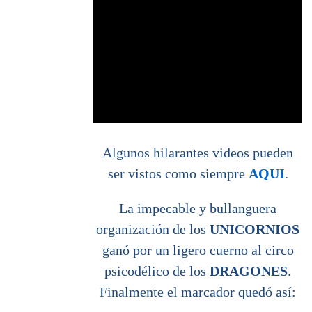
Algunos hilarantes videos pueden
ser vistos como siempre
AQUI
.
La impecable y bullanguera
organización de los
UNICORNIOS
ganó por un ligero cuerno al circo
psicodélico de los
DRAGONES
.
Finalmente el marcador quedó así: