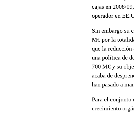
cajas
en 2008/09,
operador en EE.U
Sin embargo su c
M€ por la totalid
que la reducción 
una política de d
700 M€ y su objet
acaba de desprend
han pasado a man
Para el conjunto 
crecimiento orgá