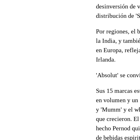
desinversión de v
distribución de '
Por regiones, el 
la India, y tamb
en Europa, refle
Irlanda.
'Absolut' se conv
Sus 15 marcas es
en volumen y un 
y 'Mumm' y el whi
que crecieron
. E
hecho Pernod
qui
de bebidas espiri