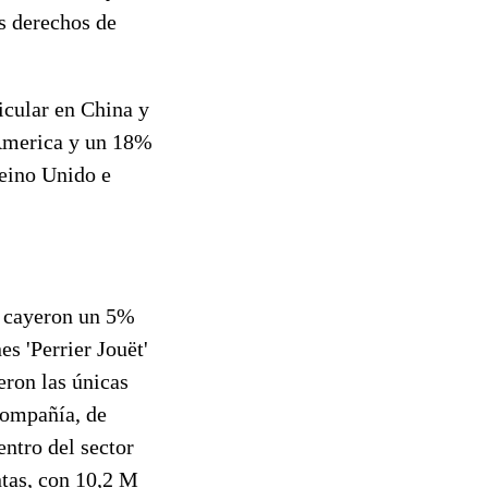
os derechos de
icular en China y
 America y un 18%
Reino Unido e
, cayeron un 5%
s 'Perrier Jouët'
eron las únicas
 compañía, de
ntro del sector
tas, con
10,2 M