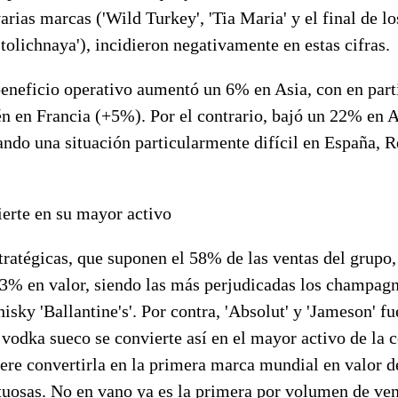
arias marcas ('Wild Turkey', 'Tia Maria' y el final de l
Stolichnaya'), incidieron negativamente en estas cifras.
beneficio operativo aumentó un 6% en Asia, con en part
ién en Francia (+5%). Por el contrario, bajó un 22% en
jando una
situación particularmente difícil en España, 
ierte en su mayor activo
tratégicas, que suponen el 58% de las ventas del grupo
3% en valor, siendo las más perjudicadas los champagne
sky 'Ballantine's'. Por contra,
'Absolut' y 'Jameson' fu
l vodka sueco se convierte así en el mayor activo de la
ere convertirla en la primera marca mundial en valor
de
tuosas. No en vano ya es la primera por volumen de ven