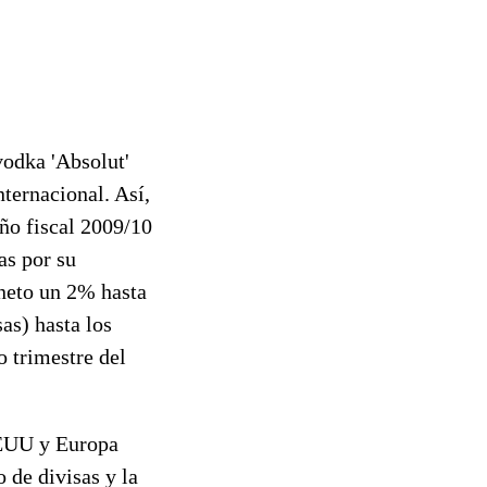
vodka 'Absolut'
nternacional. Así,
ño fiscal 2009/10
as por su
 neto un 2%
hasta
as) hasta los
 trimestre del
EEUU y Europa
 de divisas y la