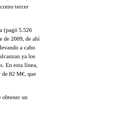
 como tercer
da
(pagó 5.526
e de 2009, de ahí
 llevando a cabo
 alcanzan ya los
s. En esta línea,
r de 82 M€, que
e obtener un