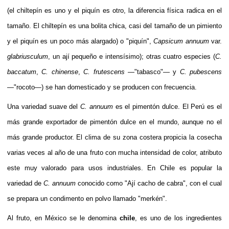
(el chiltepín es uno y el
piquín
es otro, la diferencia física radica en el
tamaño. El chiltepín es una bolita chica, casi del tamaño de un pimiento
y el piquín es un poco más alargado) o "piquín",
Capsicum annuum
var.
glabriusculum
, un ají pequeño e intensísimo); otras cuatro especies (
C.
baccatum
,
C. chinense
,
C. frutescens
—"tabasco"— y
C. pubescens
—"rocoto—) se han domesticado y se producen con frecuencia.
Una variedad suave del
C. annuum
es el
pimentón
dulce. El
Perú
es el
más grande exportador de pimentón dulce en el mundo, aunque no el
más grande productor. El clima de su zona costera propicia la cosecha
varias veces al año de una fruto con mucha intensidad de color, atributo
este muy valorado para usos industriales. En
Chile
es popular la
variedad de
C. annuum
conocido como "Ají cacho de cabra", con el cual
se prepara un
condimento
en polvo llamado "
merkén
".
Al fruto, en
México
se le denomina
chile
, es uno de los ingredientes