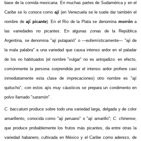
base de la comida mexicana. En muchas partes de Sudamérica y en el
Caribe
se lo conoce como
ají
(en
Venezuela
se le suele dar también el
nombre de
ají picante
). En el
Río de la Plata
se denomina
morrón
a
las variedades no picantes. En algunas zonas de la
República
Argentina
, se denomina "ají putaparió" o —eufemísticamente— "ají de
la mala palabra" a una variedad que causa intenso ardor en el paladar
de los no habituados (el nombre "vulgar" no es antojadizo: en efecto,
comúnmente la persona sorprendida por el intenso ardor profiere casi
inmediatamente esta clase de imprecaciones) otro nombre es "ají
quitucho", con estos ajís muy cáusticos se prepara un condimento en
polvo llamado "
saramón
" .
C. baccatum
produce sobre todo una variedad larga, delgada y de color
amarillento, conocida como "ají peruano" o "
ají amarillo
";
C. chinense
,
que produce probablemente los frutos más picantes, da entre otras la
variedad
habanero
, cultivada en México y el Caribe como aderezo, de