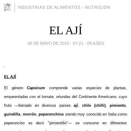
INDUSTRIAS DE ALIMENTOS - NUTRICION
EL AJÍ
30 DE MAYO DE 2010 - 07:21
-
09 AJÍES
EL AJÍ
El
género
Capsicum
comprende varias especies de plantas,
emparentadas con el
tomate
, oriundas del
Continente Americano
; cuyo
fruto
—llamado en diversos países
ají
,
chile (chilli)
,
pimiento
,
guindilla
,
morrón
,
peperonchino
siendo muy conocido en
Italia
como
peperoncino
es decir "pimientillo"— se consume en diferentes