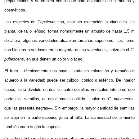
preparaciones y se emplea como base para colorantes en alimentos y
cosméticos.
Las especies de
Capsicum
son, casi sin excepción,
plurianuales
. La
planta, de
tallo
leñoso, forma normalmente un
arbusto
de hasta 1,5
m
de altura; algunas variedades alcanzan tamaños superiores. Las
flores
son blancas o verdosas en la mayoría de las variedades, salvo en el
C.
pubescens
, en que tienen un color violáceo.
El fruto —técnicamente una
baya
— varía en coloración y tamaño de
acuerdo a la variedad; puede ser cúbico, cónico o esférico. De interior
hueco, está dividido en dos o cuatro costillas verticales interiores que
portan las
semillas
, de color amarillo pálido —salvo en
C. pubescens
,
que las presenta negras—. Sin embargo, la mayor cantidad de semillas
se aloja en la parte superior, junto al tallo. La carnosidad del pimiento
también varía según la especie.
Cuando el fruto madura sus colores abarcan, según la especie, desde el