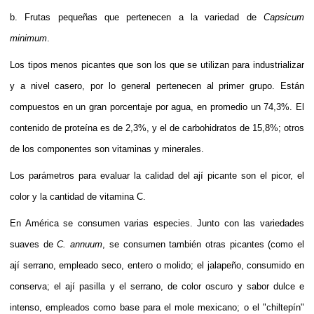
b. Frutas pequeñas que pertenecen a la variedad de
Capsicum
minimum
.
Los tipos menos picantes que son los que se utilizan para industrializar
y a nivel casero, por lo general pertenecen al primer grupo. Están
compuestos en un gran porcentaje por agua, en promedio un 74,3%. El
contenido de
proteína
es de 2,3%, y el de
carbohidratos
de 15,8%; otros
de los componentes son
vitaminas
y minerales.
Los parámetros para evaluar la calidad del ají picante son el picor, el
color y la cantidad de
vitamina C
.
En
América
se consumen varias especies. Junto con las variedades
suaves de
C. annuum
, se consumen también otras picantes (como el
ají serrano
, empleado seco, entero o molido; el
jalapeño
, consumido en
conserva; el
ají pasilla
y el
serrano
, de color oscuro y sabor dulce e
intenso, empleados como base para el
mole
mexicano
; o el "
chiltepín
"