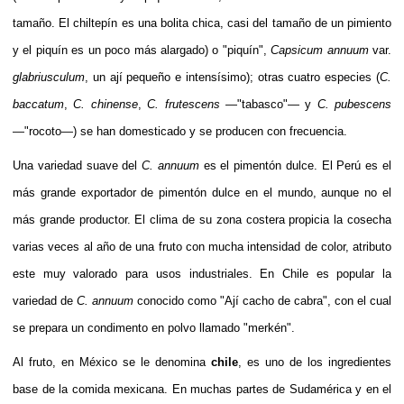
tamaño. El chiltepín es una bolita chica, casi del tamaño de un pimiento
y el piquín es un poco más alargado) o "piquín",
Capsicum annuum
var.
glabriusculum
, un ají pequeño e intensísimo); otras cuatro especies (
C.
baccatum
,
C. chinense
,
C. frutescens
—"tabasco"— y
C. pubescens
—"rocoto—) se han domesticado y se producen con frecuencia.
Una variedad suave del
C. annuum
es el
pimentón
dulce. El
Perú
es el
más grande exportador de pimentón dulce en el mundo, aunque no el
más grande productor. El clima de su zona costera propicia la cosecha
varias veces al año de una fruto con mucha intensidad de color, atributo
este muy valorado para usos industriales. En
Chile
es popular la
variedad de
C. annuum
conocido como "Ají cacho de cabra", con el cual
se prepara un
condimento
en polvo llamado "
merkén
".
Al fruto, en
México
se le denomina
chile
, es uno de los ingredientes
base de la comida mexicana. En muchas partes de Sudamérica y en el