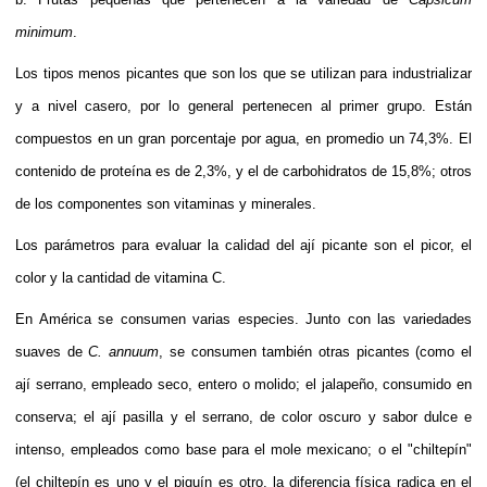
minimum
.
Los tipos menos picantes que son los que se utilizan para industrializar
y a nivel casero, por lo general pertenecen al primer grupo. Están
compuestos en un gran porcentaje por agua, en promedio un 74,3%. El
contenido de
proteína
es de 2,3%, y el de
carbohidratos
de 15,8%; otros
de los componentes son
vitaminas
y minerales.
Los parámetros para evaluar la calidad del ají picante son el picor, el
color y la cantidad de
vitamina C
.
En
América
se consumen varias especies. Junto con las variedades
suaves de
C. annuum
, se consumen también otras picantes (como el
ají serrano
, empleado seco, entero o molido; el
jalapeño
, consumido en
conserva; el
ají pasilla
y el
serrano
, de color oscuro y sabor dulce e
intenso, empleados como base para el
mole
mexicano
; o el "
chiltepín
"
(el chiltepín es uno y el
piquín
es otro, la diferencia física radica en el