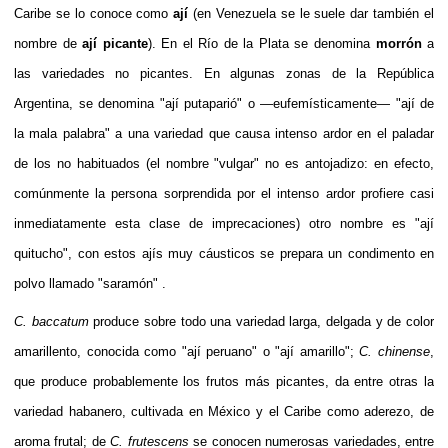
Caribe
se lo conoce como
ají
(en
Venezuela
se le suele dar también el
nombre de
ají picante
). En el
Río de la Plata
se denomina
morrón
a
las variedades no picantes. En algunas zonas de la
República
Argentina
, se denomina "ají putaparió" o —eufemísticamente— "ají de
la mala palabra" a una variedad que causa intenso ardor en el paladar
de los no habituados (el nombre "vulgar" no es antojadizo: en efecto,
comúnmente la persona sorprendida por el intenso ardor profiere casi
inmediatamente esta clase de imprecaciones) otro nombre es "ají
quitucho", con estos ajís muy cáusticos se prepara un condimento en
polvo llamado "
saramón
" .
C. baccatum
produce sobre todo una variedad larga, delgada y de color
amarillento, conocida como "ají peruano" o "
ají amarillo
";
C. chinense
,
que produce probablemente los frutos más picantes, da entre otras la
variedad
habanero
, cultivada en México y el Caribe como aderezo, de
aroma frutal; de
C. frutescens
se conocen numerosas variedades, entre