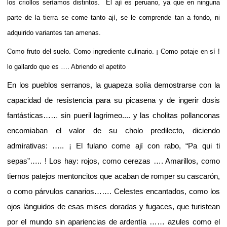
los criollos seríamos distintos.
El ají es peruano, ya que en ninguna
parte de la tierra se come tanto ají, se le comprende tan a fondo, ni
adquirido variantes tan amenas.
Como fruto del suelo. Como ingrediente culinario. ¡ Como potaje en sí !
lo gallardo que es …. Abriendo el apetito
En los pueblos serranos, la guapeza solía demostrarse con la
capacidad de resistencia para su picasena y de ingerir dosis
fantásticas…… sin pueril lagrimeo.... y las cholitas pollanconas
encomiaban el valor de su cholo predilecto, diciendo
admirativas: ….. ¡ El fulano come ají con rabo, “Pa qui ti
sepas”….. ! Los hay: rojos, como cerezas …. Amarillos, como
tiernos patejos mentoncitos que acaban de romper su cascarón,
o como párvulos canarios……. Celestes encantados, como los
ojos lánguidos de esas mises doradas y fugaces, que turistean
por el mundo sin apariencias de ardentía …… azules como el