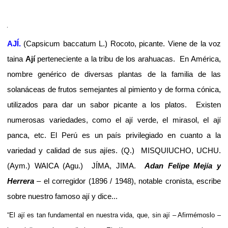
AJÍ.
(Capsicum baccatum L.)
Rocoto, picante. Viene de la voz
taina
Ají
perteneciente a la tribu de los arahuacas.
En América,
nombre genérico de diversas plantas de la familia de las
solanáceas de frutos semejantes al pimiento y de forma cónica,
utilizados para dar un sabor picante a los platos.
Existen
numerosas variedades, como el ají verde, el mirasol, el ají
panca, etc. El Perú es un país privilegiado en cuanto a la
variedad y calidad de sus ajíes.
(Q.)
MISQUIUCHO,
UCHU.
(Aym.) WAICA (Agu.)
JÍMA, JIMA.
Adan Felipe Mejía y
Herrera
– el corregidor (1896 / 1948), notable cronista, escribe
sobre nuestro famoso ají y dice...
“El ají es tan fundamental en nuestra vida, que, sin ají – Afirmémoslo –