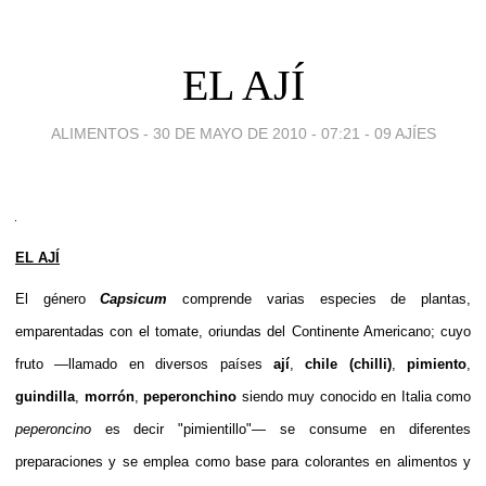
EL AJÍ
ALIMENTOS -
30 DE MAYO DE 2010 - 07:21
-
09 AJÍES
EL AJÍ
El
género
Capsicum
comprende varias especies de plantas,
emparentadas con el
tomate
, oriundas del
Continente Americano
; cuyo
fruto
—llamado en diversos países
ají
,
chile (chilli)
,
pimiento
,
guindilla
,
morrón
,
peperonchino
siendo muy conocido en
Italia
como
peperoncino
es decir "pimientillo"— se consume en diferentes
preparaciones y se emplea como base para colorantes en alimentos y