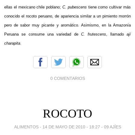
ellas el mexicano
chile poblano
;
C. pubescens
tiene como cultivar más
conocido el
rocoto
peruano, de apariencia similar a un pimiento
morrón
pero de sabor muy picante y aromático. Asimismo, en la
Amazonía
Peruana
se consume una variedad de
C. frutescens
, llamado
ají
charapita
.
0 COMENTARIOS
ROCOTO
ALIMENTOS -
14 DE MAYO DE 2010 - 18:27
-
09 AJÍES