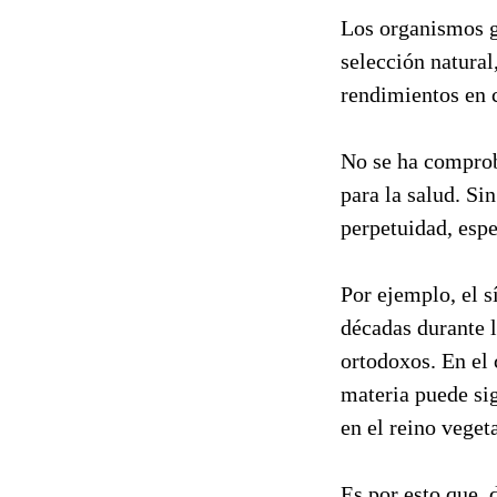
Los organismos g
selección natural
rendimientos en c
No se ha comprob
para la salud. S
perpetuidad, esp
Por ejemplo, el s
décadas durante 
ortodoxos. En el 
materia puede si
en el reino veget
Es por esto que d