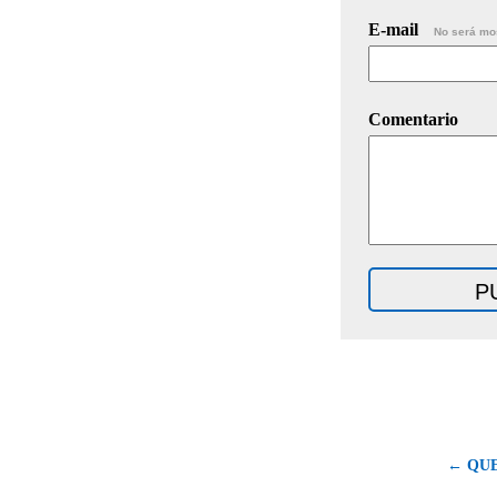
E-mail
No será mo
Comentario
← QU