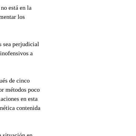
no está en la
umentar los
sea perjudicial
 inofensivos a
ués de cinco
por métodos poco
laciones en esta
enética contenida
 situación en