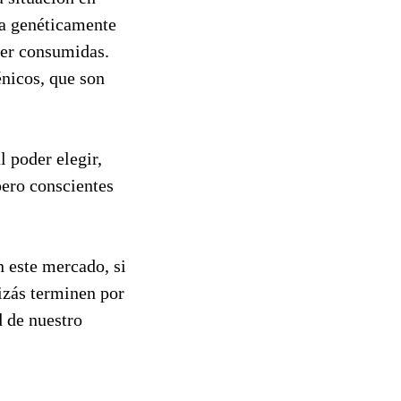
la genéticamente
ser consumidas.
énicos, que son
 poder elegir,
pero conscientes
 este mercado, si
izás terminen por
d de nuestro