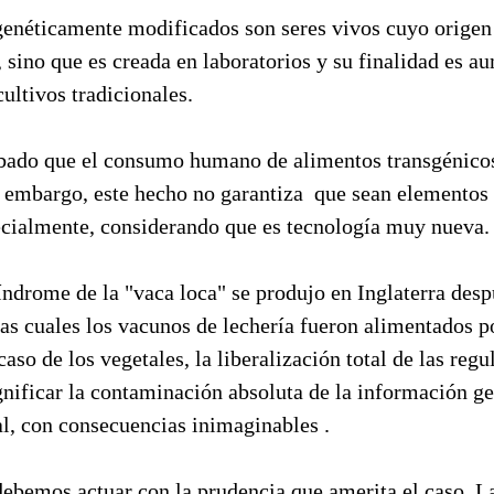
enéticamente modificados son seres vivos cuyo origen 
, sino que es creada en laboratorios y su finalidad es a
ultivos tradicionales.
ado que el consumo humano de alimentos transgénicos 
in embargo, este hecho no garantiza que sean elementos
ecialmente, considerando que es tecnología muy nueva.
índrome de la "vaca loca" se produjo en Inglaterra desp
las cuales los vacunos de lechería fueron alimentados 
caso de los vegetales, la liberalización total de las regu
gnificar la contaminación absoluta de la información g
al, con consecuencias inimaginables .
ebemos actuar con la prudencia que amerita el caso. La