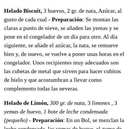
Helado Biscuit,
3 huevos, 2 gr. de nata, Azúcar, al
gusto de cada cual -
Preparación
: Se montan las
claras a punto de nieve, se añaden las yemas y se
pone en el congelador de un día para otro. Al día
siguiente, se añade el azúcar, la nata, se remueve
bien y, de nuevo, se vuelve a poner unas horas en el
congelador. Unos recipientes muy adecuados son
las cubetas de metal que sirven para hacer cubitos
de hielo y que acostumbran a llevar como
complemento todas las neveras.
Helado de Limón,
300 gr. de nata
, 3
limones
, 3
yemas de huevo
,
1 bote de leche condensada
(pequeño)
-
Preparación
: En un Bol, se mezclan la
leche condensada, las yemas de huevo, el zumo de