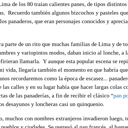
Lima de los 80 traían calientes panes, de tipos distintos
as. Recuerdo también algunos bizcochos y pasteles q
 los panaderos, que eran personajes conocidos y aprecia
ra parte de un rito que muchas familias de Lima y de to
umbres y variopintos modos, daban inicio al lonche, a la
firieran llamarla. Y aunque esta popular escena se repi
i vida, llegaría también el momento en que habría que 
nos recordaremos como la época de escasez... panader
 las calles y en su lugar había que hacer largas colas c
tas de las panaderías, a fin de recibir el clásico “
pan p
s desayunos y loncheras casi un quinquenio.
po, muchos con nombres extranjeros invadieron luego, t
 pueblos y ciudades. Se regresó al pan francés, al baguet