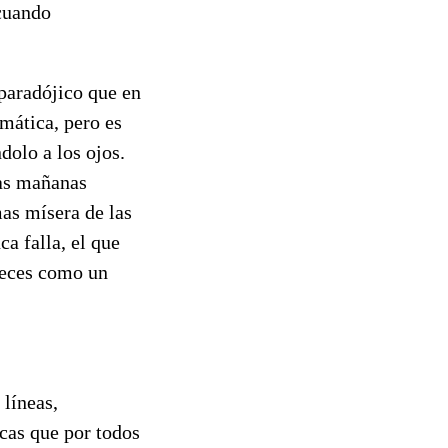
cuando
paradójico que en
mática, pero es
ndolo a los ojos.
las mañanas
mas mísera de las
a falla, el que
veces como un
 líneas,
ncas que por todos