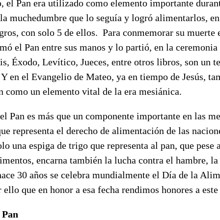
, el Pan era utilizado como elemento importante durant
a la muchedumbre que lo seguía y logró alimentarlos, e
gros, con solo 5 de ellos. Para conmemorar su muerte 
omó el Pan entre sus manos y lo partió, en la ceremoni
s, Éxodo, Levítico, Jueces, entre otros libros, son un t
. Y en el Evangelio de Mateo, ya en tiempo de Jesús, t
n como un elemento vital de la era mesiánica.
, el Pan es más que un componente importante en las m
que representa el derecho de alimentación de las nacio
o una espiga de trigo que representa al pan, que pese a
imentos, encarna también la lucha contra el hambre, la 
ace 30 años se celebra mundialmente el Día de la Alim
r ello que en honor a esa fecha rendimos honores a este
 Pan