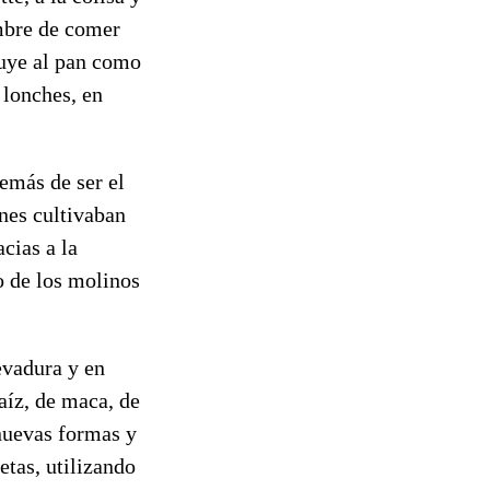
umbre de comer
luye al pan como
 lonches, en
emás de ser el
enes cultivaban
cias a la
o de los molinos
evadura y en
aíz, de maca, de
 nuevas formas y
etas, utilizando