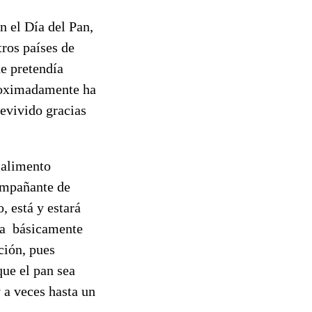
n el Día del Pan,
tros países de
ue pretendía
proximadamente ha
revivido gracias
 alimento
compañante de
, está y estará
ara básicamente
ción, pues
que el pan sea
 a veces hasta un