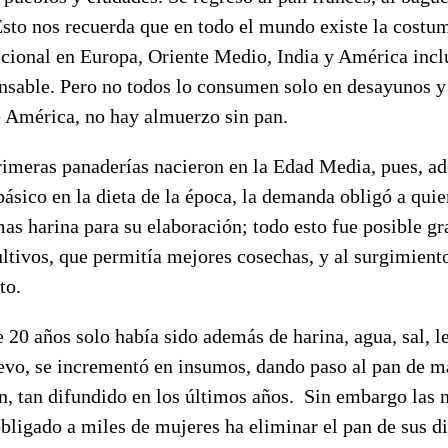
Esto nos recuerda que en todo el mundo existe la cost
dicional en Europa, Oriente Medio, India y América inc
nsable. Pero no todos lo consumen solo en desayunos y
 América, no hay almuerzo sin pan.
rimeras panaderías nacieron en la Edad Media, pues, ad
ásico en la dieta de la época, la demanda obligó a qui
mas harina para su elaboración; todo esto fue posible gra
ultivos, que permitía mejores cosechas, y al surgimient
nto.
 20 años solo había sido además de harina, agua, sal, l
evo, se incrementó en insumos, dando paso al pan de m
an, tan difundido en los últimos años. Sin embargo las
ligado a miles de mujeres ha eliminar el pan de sus di