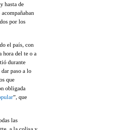
 y hasta de
ue acompañaban
dos por los
do el país, con
 hora del te o a
tió durante
dar paso a lo
os que
on obligada
opular
”, que
odas las
te, a la colisa y