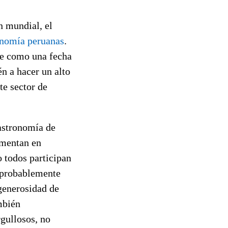
n mundial, el
ronomía peruanas
.
ue como una fecha
én a hacer un alto
te sector de
astronomía de
imentan en
 todos participan
e probablemente
generosidad de
mbién
gullosos, no