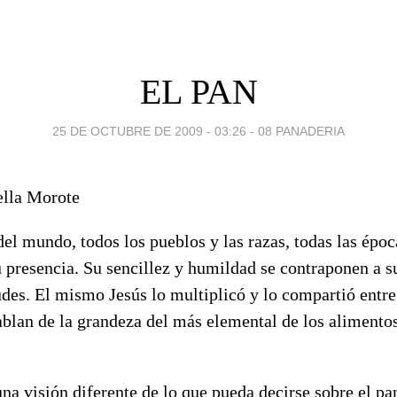
EL PAN
25 DE OCTUBRE DE 2009 - 03:26
-
08 PANADERIA
ella Morote
el mundo, todos los pueblos y las razas, todas las époc
u presencia. Su sencillez y humildad se contraponen a 
tudes. El mismo Jesús lo multiplicó y lo compartió entr
ablan de la grandeza del más elemental de los alimentos
una visión diferente de lo que pueda decirse sobre el 