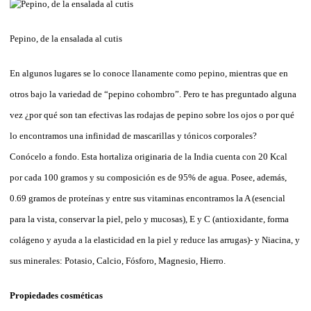
Pepino, de la ensalada al cutis
En algunos lugares se lo conoce llanamente como pepino, mientras que en
otros bajo la variedad de “pepino cohombro”. Pero te has preguntado alguna
vez ¿por qué son tan efectivas las rodajas de pepino sobre los ojos o por qué
lo encontramos una infinidad de mascarillas y tónicos corporales?
Conócelo a fondo. Esta hortaliza originaria de la India cuenta con 20 Kcal
por cada 100 gramos y su composición es de 95% de agua. Posee, además,
0.69 gramos de proteínas y entre sus vitaminas encontramos la A (esencial
para la vista, conservar la piel, pelo y mucosas), E y C (antioxidante, forma
colágeno y ayuda a la elasticidad en la piel y reduce las arrugas)- y Niacina, y
sus minerales: Potasio, Calcio, Fósforo, Magnesio, Hierro.
Propiedades cosméticas