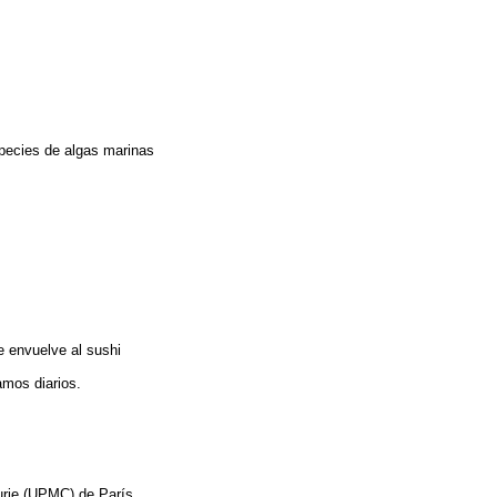
species de algas marinas
e envuelve al sushi
amos diarios.
urie (UPMC) de París