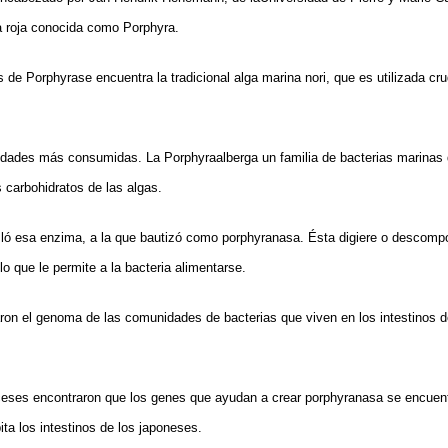
ga roja conocida como Porphyra.
os de Porphyrase encuentra la tradicional alga marina nori, que es utilizada cr
edades más consumidas. La Porphyraalberga un familia de bacterias marinas 
 carbohidratos de las algas.
aisló esa enzima, a la que bautizó como porphyranasa. Ésta digiere o descomp
lo que le permite a la bacteria alimentarse.
on el genoma de las comunidades de bacterias que viven en los intestinos 
ceses encontraron que los genes que ayudan a crear porphyranasa se encuent
ta los intestinos de los japoneses.