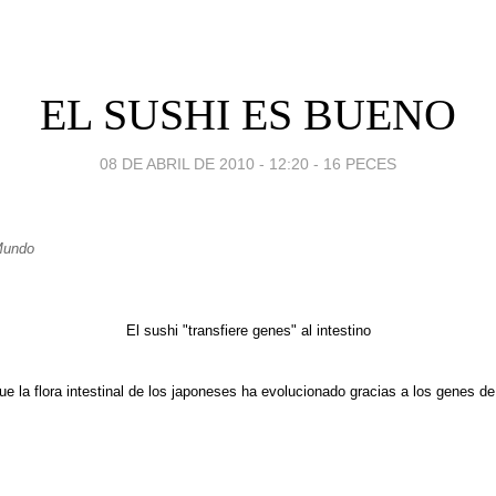
EL SUSHI ES BUENO
08 DE ABRIL DE 2010 - 12:20
-
16 PECES
Mundo
El sushi "transfiere genes" al intestino
e la flora intestinal de los japoneses ha evolucionado gracias a los genes de