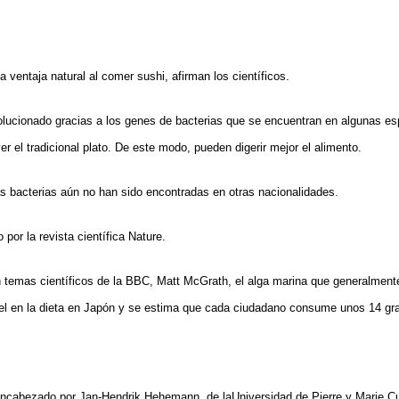
 ventaja natural al comer sushi, afirman los científicos.
evolucionado gracias a los genes de bacterias que se encuentran en algunas e
r el tradicional plato. De este modo, pueden digerir mejor el alimento.
s bacterias aún no han sido encontradas en otras nacionalidades.
 por la revista científica Nature.
n temas científicos de la BBC, Matt McGrath, el alga marina que generalment
el en la dieta en Japón y se estima que cada ciudadano consume unos 14 gr
encabezado por Jan-Hendrik Hehemann, de laUniversidad de Pierre y Marie C